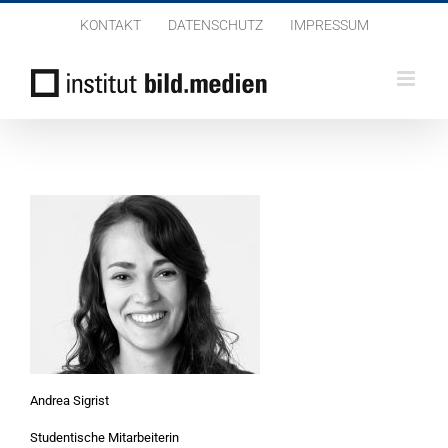
Zum
KONTAKT
DATENSCHUTZ
IMPRESSUM
Inhalt
springen
Andrea Sigrist
Studentische Mitarbeiterin