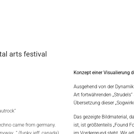
al arts festival
.
Konzept einer Visualierung 
Ausgehend von der Dynamik d
Art fortwährenden „Strudels“ 
Übersetzung dieser „Sogwirk
autrock“
Das gezeigte Bildmaterial, 
 techno came from germany.
ist, ist größtenteils „Found 
nyway…“ (funky jeff, canada)
im Vordergrund steht. Wir ar