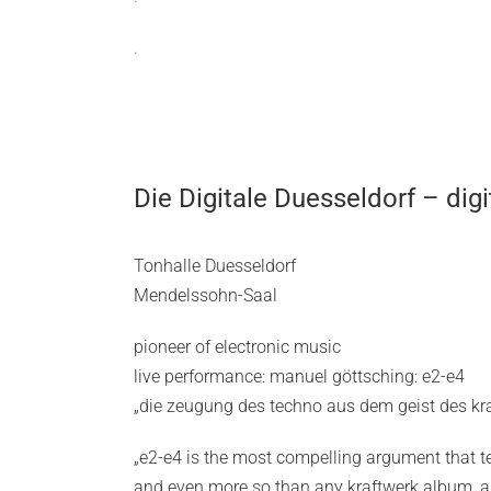
.
Die Digitale Duesseldorf – digit
Tonhalle Duesseldorf
Mendelssohn-Saal
pioneer of electronic music
live performance: manuel göttsching: e2-e4
„die zeugung des techno aus dem geist des kr
„e2-e4 is the most compelling argument that
and even more so than any kraftwerk album, a