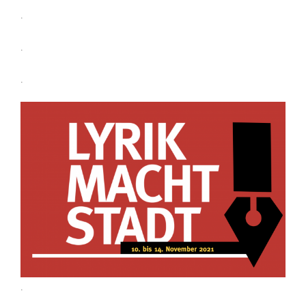
.
.
.
.