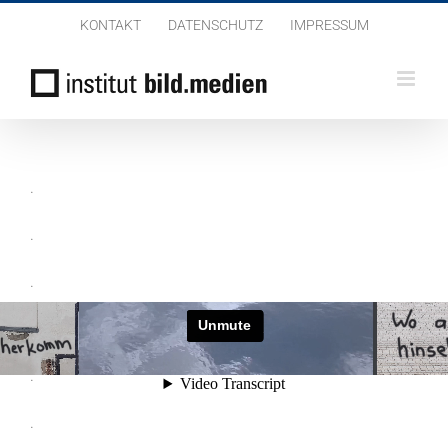
Zum
KONTAKT
DATENSCHUTZ
IMPRESSUM
Inhalt
springen
.
.
.
.
.
.