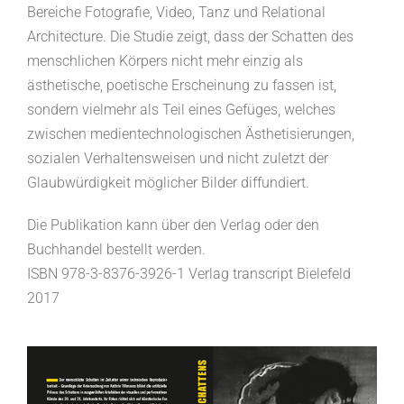
Bereiche Fotografie, Video, Tanz und Relational
Architecture. Die Studie zeigt, dass der Schatten des
menschlichen Körpers nicht mehr einzig als
ästhetische, poetische Erscheinung zu fassen ist,
sondern vielmehr als Teil eines Gefüges, welches
zwischen medientechnologischen Ästhetisierungen,
sozialen Verhaltensweisen und nicht zuletzt der
Glaubwürdigkeit möglicher Bilder diffundiert.
Die Publikation kann über den Verlag oder den
Buchhandel bestellt werden.
ISBN 978-3-8376-3926-1 Verlag transcript Bielefeld
2017