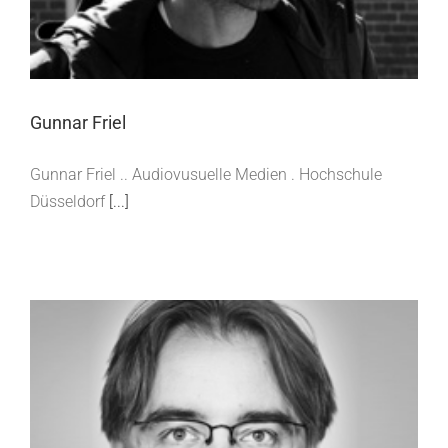
Gunnar Friel
Gunnar Friel .. Audiovusuelle Medien . Hochschule
Düsseldorf
[...]